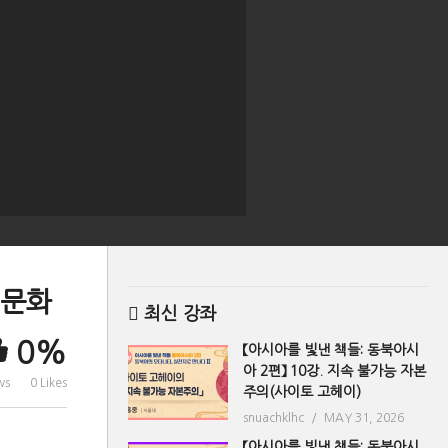
 문화
최신 강좌
0%
【아시아를 빛낸 책들: 동북아시
아 2편】 10강. 지속 불가능 자본
ws
0 Likes
주의(사이토 고헤이)
snuachklhc
MAY 31, 2026
【아시아를 빛낸 책들: 동북아시