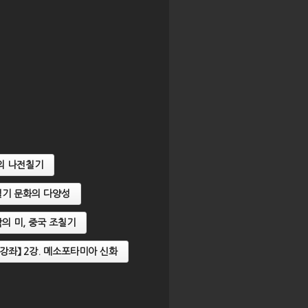
국의 나전칠기
 칠기 문화의 다양성
조각의 미, 중국 조칠기
자산강좌】 2강. 메소포타미아 신화