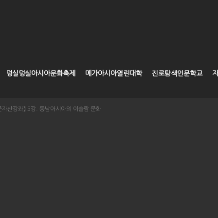
덩실덩실아시아문화축제
메가아시아열린대학
진로탐색인문학교
A인문자산강좌】 5강. 동남아시아의 이슬람 문화