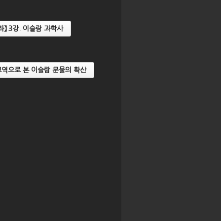
좌】 3강. 이슬람 과학사
【2024년 AsIA인문자산강좌】 6
 5
강. 찬란한 왕국의 영화, 동남아
【2025년 As
화
의 초기 불교미술
강. 이슬람의 
. 교역으로 본 이슬람 문물의 확산