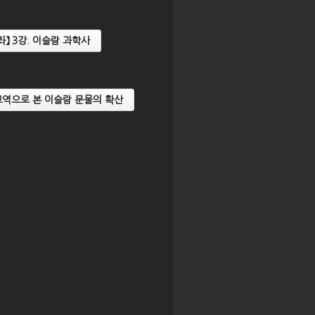
좌】 3강. 이슬람 과학사
 2
【2024년 AsIA인문자산강좌】 3
【2024년 As
두교
강. 동남아 하이테크, 베트남과
강. 동남아 
태국 도자기
미술
. 교역으로 본 이슬람 문물의 확산