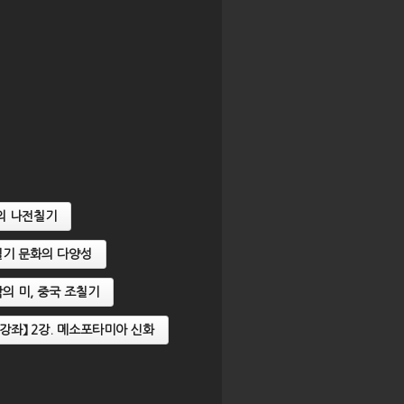
국의 나전칠기
 칠기 문화의 다양성
조각의 미, 중국 조칠기
자산강좌】 2강. 메소포타미아 신화