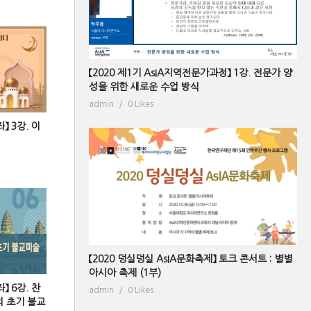
【2020 제1기 AsIA지역전문가과정】 1강. 전문가 양
성을 위한 새로운 수업 방식
admin
0 Likes
】 3강. 이
【2020 덩실덩실 AsIA문화축제】 토크 콘서트 : 별별
아시아 축제 (1부)
】 6강. 찬
admin
0 Likes
의 초기 불교