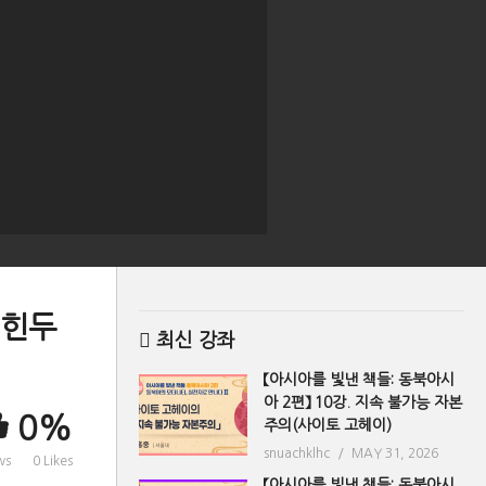
 힌두
최신 강좌
【아시아를 빛낸 책들: 동북아시
아 2편】 10강. 지속 불가능 자본
0%
주의(사이토 고헤이)
snuachklhc
MAY 31, 2026
ws
0 Likes
【아시아를 빛낸 책들: 동북아시