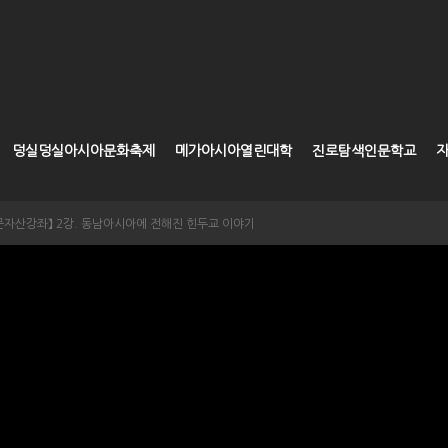
덩실덩실아시아문화축제
메가아시아열린대학
진로탐색인문학교
A인문자산강좌】 2강. 동남아시아에 전해진 힌두교 이야기