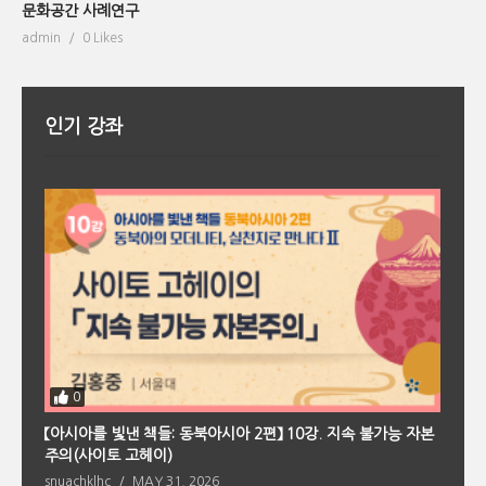
문화공간 사례연구
admin
0 Likes
인기 강좌
0
회
【아시아를 빛낸 책들: 동북아시아 2편】 10강. 지속 불가능 자본
【
주의(사이토 고헤이)
의
snuachklhc
MAY 31, 2026
s