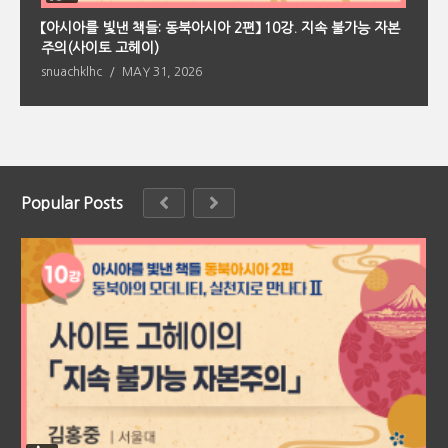
회
【아시아를 빛낸 책들: 동북아시아 2편】 10강. 지속 불가능 자본
【
주의(사이토 고헤이)
의
snuachklhc
MAY 31, 2026
s
Popular Posts