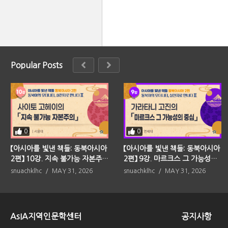
Popular Posts
0
0
【아시아를 빛낸 책들: 동북아시아
【아시아를 빛낸 책들: 동북아시아
2편】 10강. 지속 불가능 자본주의
2편】 9강. 마르크스 그 가능성의
(사이토 고헤이)
중심(가라타니 고진)
snuachklhc
MAY 31, 2026
snuachklhc
MAY 31, 2026
AsIA지역인문학센터
공지사항