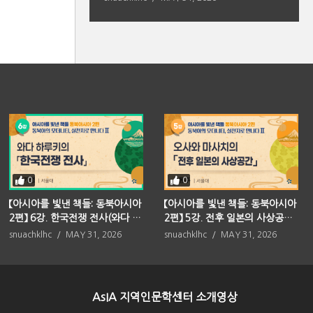
0
0
【아시아를 빛낸 책들: 동북아시아
【아시아를 빛낸 책들: 동북아시아
2편】 6강. 한국전쟁 전사(와다 하
2편】 5강. 전후 일본의 사상공간
루키)
(오사와 마사치)
snuachklhc
MAY 31, 2026
snuachklhc
MAY 31, 2026
AsIA 지역인문학센터 소개영상