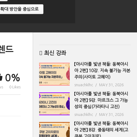
 진출확대 방안을 중심으로
트렌드
최신 강좌
【아시아를 빛낸 책들: 동북아시
아 2편】 10강. 지속 불가능 자본
0%
주의(사이토 고헤이)
snuachklhc
MAY 31, 2026
ws
0 Likes
【아시아를 빛낸 책들: 동북아시
아 2편】 9강. 마르크스 그 가능
성의 중심(가라타니 고진)
snuachklhc
MAY 31, 2026
【아시아를 빛낸 책들: 동북아시
아 2편】 8강. 중동태의 세계(고
쿠분 고이치로)