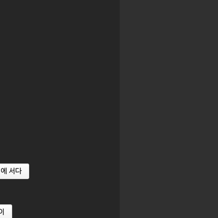
문가
【2021 제2기 AsIA지역전문가
【2021 제2
드
과정】 4강. 동아시아 담론의 동
과정】 5강. 
아시아화
책과 중앙아시
점에 서다
이