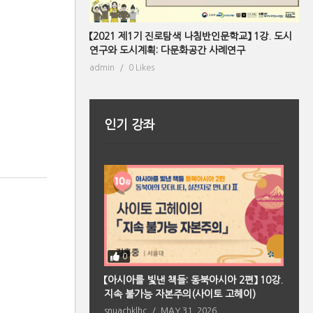
【2021 제1기 진로탐색 나침반인문학교】 1강. 도시
연구와 도시계획: 다문화공간 사례연구
admin
0 Likes
인기 강좌
0
북아시아 편】 2강. 향
【아시아를 빛낸 책들: 동북아시아 2편】 10강.
【
의 원형(페이샤오퉁)
지속 불가능 자본주의(사이토 고헤이)
마
 2026
snuachklhc
MAY 31, 2026
s