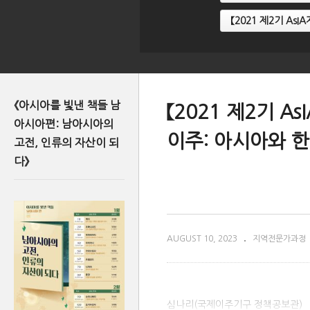
【2021 제2기 A
《아시아를 빛낸 책들 남
【2021 제2기 
아시아편: 남아시아의
이주: 아시아와 
고전, 인류의 자산이 되
다》
AUGUST 10, 2023
지역전문가과정
심나리(국제이주기구 정책공보관)