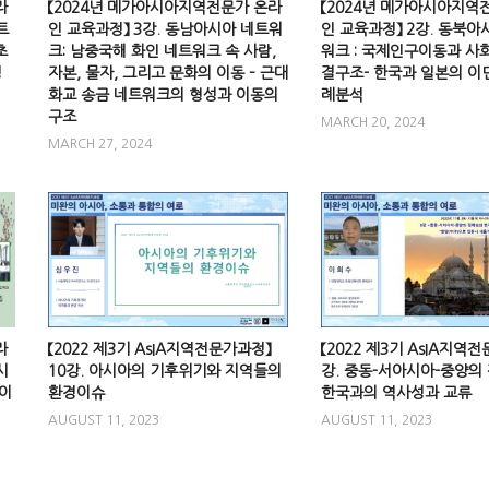
라
【2024년 메가아시아지역전문가 온라
【2024년 메가아시아지역
트
인 교육과정】 3강. 동남아시아 네트워
인 교육과정】 2강. 동북아
초
크: 남중국해 화인 네트워크 속 사람,
워크 : 국제인구이동과 사
정
자본, 물자, 그리고 문화의 이동 – 근대
결구조- 한국과 일본의 이
화교 송금 네트워크의 형성과 이동의
례분석
구조
MARCH 20, 2024
MARCH 27, 2024
라
【2022 제3기 AsIA지역전문가과정】
【2022 제3기 AsIA지역전
시
10강. 아시아의 기후위기와 지역들의
강. 중동-서아시아-중양의
 이
환경이슈
한국과의 역사성과 교류
AUGUST 11, 2023
AUGUST 11, 2023