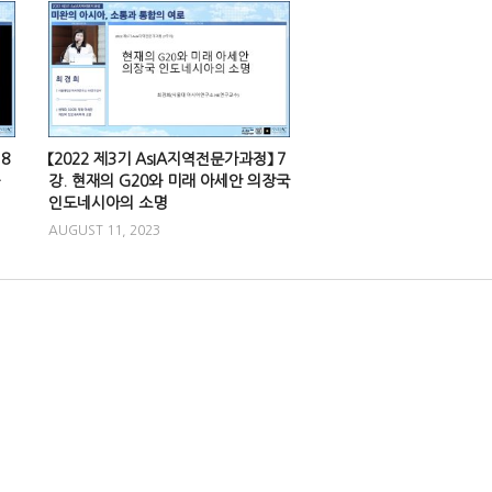
8
【2022 제3기 AsIA지역전문가과정】 7
강. 현재의 G20와 미래 아세안 의장국
인도네시아의 소명
AUGUST 11, 2023
0
【아시아를 빛낸 책들: 동
토중국 : 중국 사회문화
snuachklhc
APRIL 17,