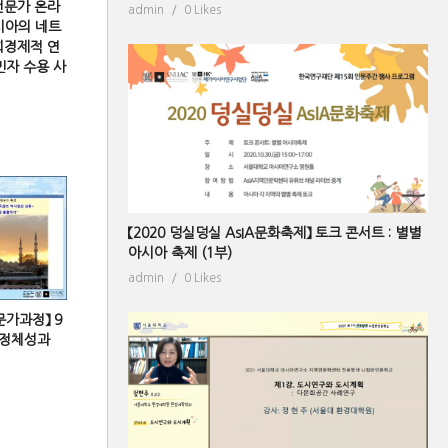
전문가 온라
admin
0 Likes
시아의 네트
회경제적 연
민자 수용 사
【2020 덩실덩실 AsIA문화축제】 토크 콘서트 : 별별
아시아 축제 (1부)
admin
0 Likes
문가과정】 9
 정체성과