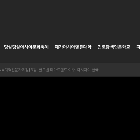
덩실덩실아시아문화축제
메가아시아열린대학
진로탐색인문학교
 AsIA지역전문가과정】 3강. 글로벌 메가트렌드 이주: 아시아와 한국