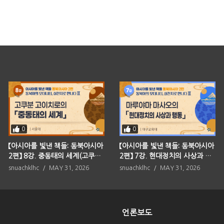
0
0
【아시아를 빛낸 책들: 동북아시아
【아시아를 빛낸 책들: 동북아시아
2편】 8강. 중동태의 세계(고쿠분
2편】 7강. 현대정치의 사상과 행
고이치로)
동(마루야마 마사오)
snuachklhc
MAY 31, 2026
snuachklhc
MAY 31, 2026
언론보도