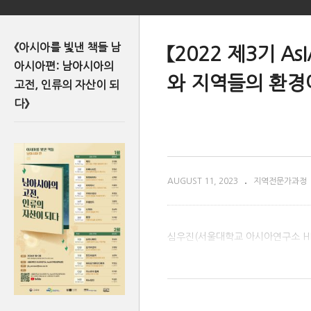
《아시아를 빛낸 책들 남
【2022 제3기 
아시아편: 남아시아의
와 지역들의 환경
고전, 인류의 자산이 되
다》
AUGUST 11, 2023
지역전문가과정
심우진(서울대학교 아시아연구소 H
(Visited 633 times, 2 visits today