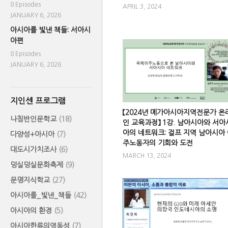
8 Episodes
APRIL 3, 2024
JANUARY 6, 2026
아시아를 빛낸 책들: 서아시
아편
8 Episodes
JANUARY 6, 2026
지인센 프로그램
【2024년 메가아시아지역전문가 온
나침반인문학교
(18)
인 교육과정】 1강. 남아시아와 서아
아의 네트워크: 걸프 지역 남아시아
다양성+아시아
(7)
주노동자의 기회와 도전
대도시가치조사
(6)
MARCH 13, 2024
덩실덩실문화축제
(9)
문명지식학교
(27)
아시아를_빛낸_책들
(42)
아시아의 환경
(5)
아시아한류의역동성
(7)