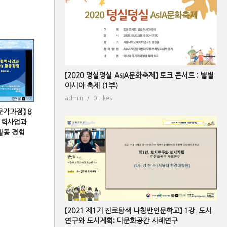
【2020 덩실덩실 AsIA문화축제】 토크 콘서트 : 별별
아시아 축제 (1부)
admin
0 Likes
문가과정】 8
협력사업과
활동 경험
【2021 제1기 진로탐색 나침반인문학교】 1강. 도시
연구와 도시계획: 다문화공간 사례연구