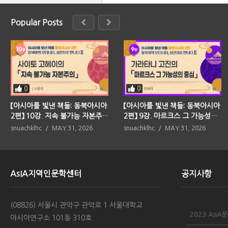
Popular Posts
0
0
【아시아를 빛낸 책들: 동북아시아
【아시아를 빛낸 책들: 동북아시아
2편】 10강. 지속 불가능 자본주의
2편】 9강. 마르크스 그 가능성의
(사이토 고헤이)
중심(가라타니 고진)
snuachklhc
MAY 31, 2026
snuachklhc
MAY 31, 2026
AsIA지역인문학센터
공지사항
(08826) 서울시 관악구 관악로 1 서울대학교
아시아연구소 101동 310호