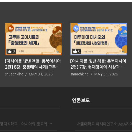
0
0
【아시아를 빛낸 책들: 동북아시아
【아시아를 빛낸 책들: 동북아시아
2편】 8강. 중동태의 세계(고쿠분
2편】 7강. 현대정치의 사상과 행
고이치로)
동(마루야마 마사오)
snuachklhc
MAY 31, 2026
snuachklhc
MAY 31, 2026
언론보도
2023 AsIA문명지식학교 - 아시아의 종교와 시민 사회