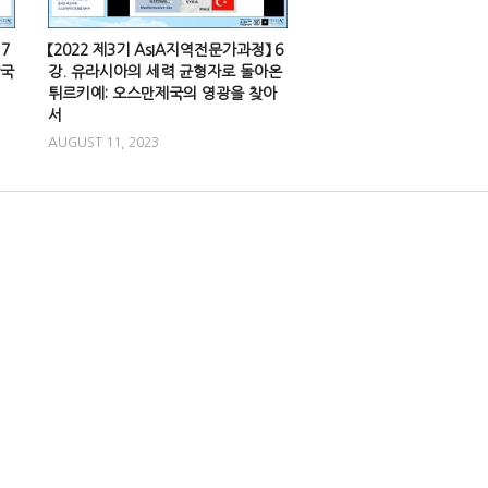
7
【2022 제3기 AsIA지역전문가과정】 6
장국
강. 유라시아의 세력 균형자로 돌아온
튀르키예: 오스만제국의 영광을 찾아
서
AUGUST 11, 2023
0
【아시아를 빛낸 책들: 동
토중국 : 중국 사회문화
snuachklhc
APRIL 17,