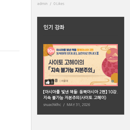
admin
0 Likes
인기 강좌
0
북아시아 편】 2강. 향
【아시아를 빛낸 책들: 동북아시아 2편】 10강.
【
의 원형(페이샤오퉁)
지속 불가능 자본주의(사이토 고헤이)
마
 2026
snuachklhc
MAY 31, 2026
s