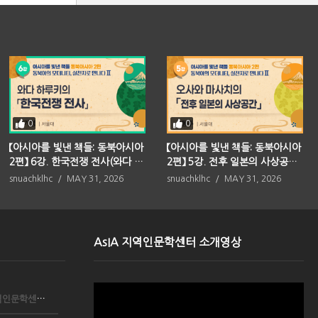
0
0
【아시아를 빛낸 책들: 동북아시아
【아시아를 빛낸 책들: 동북아시아
2편】 6강. 한국전쟁 전사(와다 하
2편】 5강. 전후 일본의 사상공간
루키)
(오사와 마사치)
snuachklhc
MAY 31, 2026
snuachklhc
MAY 31, 2026
AsIA 지역인문학센터 소개영상
Video
서울대학교 아시아연구소 AsIA지역인문학센터, 국립중앙...
Player