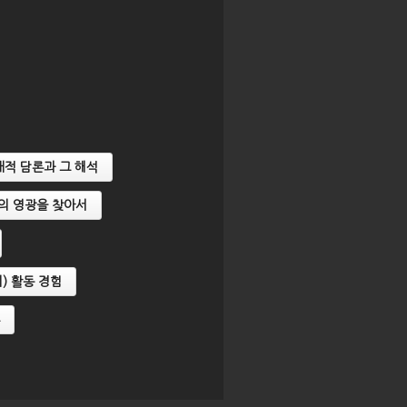
【2024년 메가아시아지역전문
【2024년 
가 온라인 교육과정】 1강. 남아
가 온라인 교육
문가
시아와 서아시아의 네트워크: 걸
아시아의 네트
위기
프 지역 남아시아 이주노동자의
동과 사회경제
기회와 도전
과 일본의 이
대적 담론과 그 해석
국의 영광을 찾아서
) 활동 경험