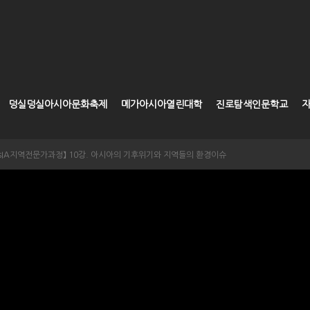
덩실덩실아시아문화축제
메가아시아열린대학
진로탐색인문학교
 AsIA지역전문가과정】 10강. 아시아의 기후위기와 지역들의 환경이슈