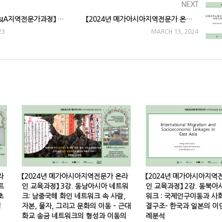
NEXT
【2022 제3기 AsIA지역전문가과정】 9강. 중동-서아시아-중양의 정체성과 한국과의 역사성과 교류
【2024년 메가아시아지역전문가 온라인 교육과정】 1강. 남아시아와 서아시아의 네트워크: 걸프 지역 남아시아 이주노동자의 기회와 도전
23
MARCH 13, 2024
라
【2024년 메가아시아지역전문가 온라
【2024년 메가아시아지역
트
인 교육과정】 3강. 동남아시아 네트워
인 교육과정】 2강. 동북아
초
크: 남중국해 화인 네트워크 속 사람,
워크 : 국제인구이동과 사
정
자본, 물자, 그리고 문화의 이동 – 근대
결구조- 한국과 일본의 이
화교 송금 네트워크의 형성과 이동의
례분석