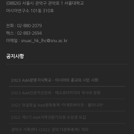
(08826) 서울시 관악구 관악로 1 서울대학교
아시아연구소 101동 310호
전화 : 02-880-2079
팩스 : 02-883-2694
이메일 : snuac_hk_lhc@snu.ac.kr
공지사항
2023 AsIA문명지식학교 - 아시아의 종교와 시민 사회
2023 AsIA인문자산강좌 - 메소포타미아의 역사와 문화
2022 덩실덩실 AsIA문화축제 "아제르바이잔 - 불의나라"
2022 제3기 AsIA지역전문가과정 수강생 모집
관악구 가족센터 <2022 관악 다문화축제> 개최