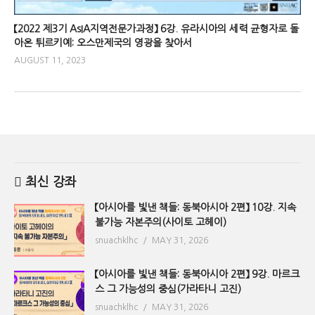
【2022 제3기 AsIA지역전문가과정】 6강. 유라시아의 세력 균형자로 돌
아온 튀르키예: 오스만제국의 영광을 찾아서
AUGUST 11, 2023
최신 강좌
【아시아를 빛낸 책들: 동북아시아 2편】 10강. 지속
불가능 자본주의(사이토 고헤이)
snuachklhc
MAY 31, 2026
【아시아를 빛낸 책들: 동북아시아 2편】 9강. 마르크
스 그 가능성의 중심(가라타니 고진)
snuachklhc
MAY 31, 2026