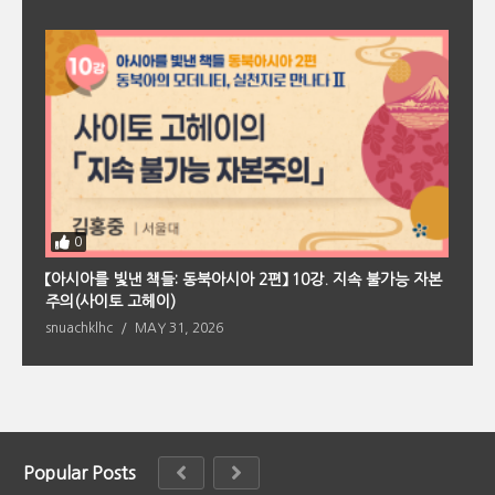
0
회
【아시아를 빛낸 책들: 동북아시아 2편】 10강. 지속 불가능 자본
【
주의(사이토 고헤이)
의
snuachklhc
MAY 31, 2026
s
Popular Posts