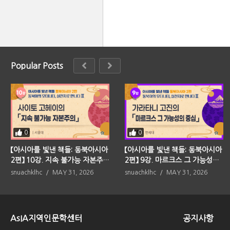
Popular Posts
0
0
【아시아를 빛낸 책들: 동북아시아
【아시아를 빛낸 책들: 동북아시아
2편】 10강. 지속 불가능 자본주의
2편】 9강. 마르크스 그 가능성의
(사이토 고헤이)
중심(가라타니 고진)
snuachklhc
MAY 31, 2026
snuachklhc
MAY 31, 2026
AsIA지역인문학센터
공지사항