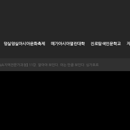
덩실덩실아시아문화축제
메가아시아열린대학
진로탐색인문학교
 AsIA지역전문가과정】 11강. 알아야 보인다. 아는 만큼 보인다: 싱가포르