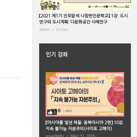
【2021 제1기 진로탐색 나침반인문학교】 1강. 도시
연구와 도시계획: 다문화공간 사례연구
admin
0 Likes
인기 강좌
0
북아시아 편】 2강. 향
【아시아를 빛낸 책들: 동북아시아 2편】 10강.
【
의 원형(페이샤오퉁)
지속 불가능 자본주의(사이토 고헤이)
마
 2026
snuachklhc
MAY 31, 2026
s