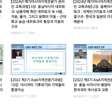
라
【2024년 메가아시아지역전문가 온라
【2024년 메가아시아지역
트
인 교육과정】 3강. 동남아시아 네트워
인 교육과정】 2강. 동북아
초
크: 남중국해 화인 네트워크 속 사람,
워크 : 국제인구이동과 사
정
자본, 물자, 그리고 문화의 이동 – 근대
결구조- 한국과 일본의 이
화교 송금 네트워크의 형성과 이동의
례분석
구조
MARCH 20, 2024
MARCH 27, 2024
라
【2022 제3기 AsIA지역전문가과정】
【2022 제3기 AsIA지역전
시
10강. 아시아의 기후위기와 지역들의
강. 중동-서아시아-중양의
 이
환경이슈
한국과의 역사성과 교류
AUGUST 11, 2023
AUGUST 11, 2023