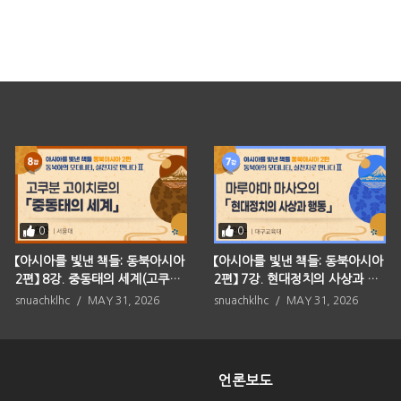
0
0
【아시아를 빛낸 책들: 동북아시아
【아시아를 빛낸 책들: 동북아시아
2편】 8강. 중동태의 세계(고쿠분
2편】 7강. 현대정치의 사상과 행
고이치로)
동(마루야마 마사오)
snuachklhc
MAY 31, 2026
snuachklhc
MAY 31, 2026
언론보도