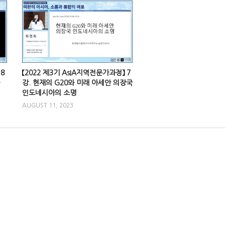
8
【2022 제3기 AsIA지역전문가과정】 7
강. 현재의 G20와 미래 아세안 의장국
인도네시아의 소명
AUGUST 11, 2023
0
【아시아를 빛낸 책들: 동
토중국 : 중국 사회문화
snuachklhc
APRIL 17,