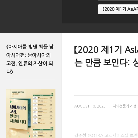
【2020 제1기 A
《아시아를 빛낸 책들 남
【2020 제1기 A
아시아편: 남아시아의
는 만큼 보인다:
고전, 인류의 자산이 되
다》
AUGUST 10, 2023
지역전문가과정
김준성 (KOTRA 고객서비스실 브랜