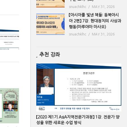
snuachklhc
MAY 31, 2026
【아시아를 빛낸 책들: 동북아시
아 2편】 7강. 현대정치의 사상과
행동(마루야마 마사오)
snuachklhc
MAY 31, 2026
추천 강좌
【2020 제1기 AsIA지역전문가과정】 1강. 전문가 양
성을 위한 새로운 수업 방식