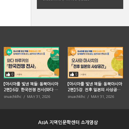
0
0
【아시아를 빛낸 책들: 동북아시아
【아시아를 빛낸 책들: 동북아시아
2편】 6강. 한국전쟁 전사(와다 하
2편】 5강. 전후 일본의 사상공간
루키)
(오사와 마사치)
snuachklhc
MAY 31, 2026
snuachklhc
MAY 31, 2026
AsIA 지역인문학센터 소개영상