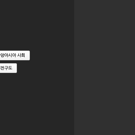
문가
【2020 제1기 AsIA지역전문가
【2021 제2
아
과정】 12강. 아시아의 미래와 아
과정】 1강. 
시아연구소의 역할
와 지역연구
 중앙아시아 사회
냉전구도