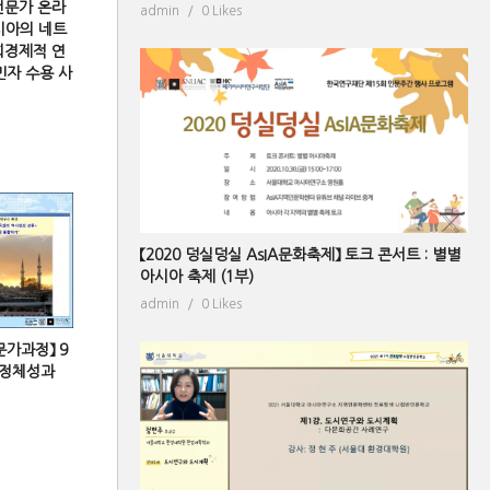
전문가 온라
admin
0 Likes
시아의 네트
회경제적 연
민자 수용 사
【2020 덩실덩실 AsIA문화축제】 토크 콘서트 : 별별
아시아 축제 (1부)
admin
0 Likes
문가과정】 9
 정체성과