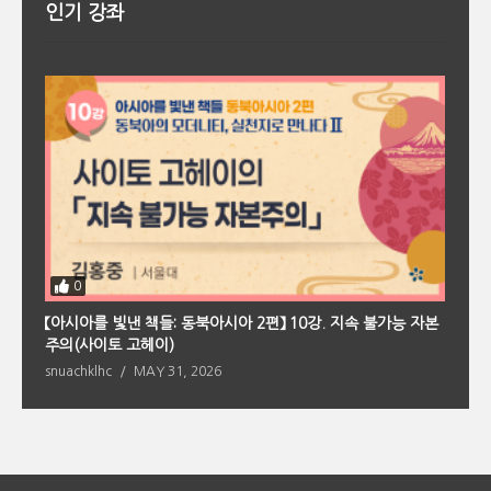
인기 강좌
0
회
【아시아를 빛낸 책들: 동북아시아 2편】 10강. 지속 불가능 자본
【
주의(사이토 고헤이)
의
snuachklhc
MAY 31, 2026
s