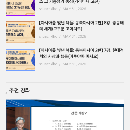
스 그 가능성의 중심(가라타니 고진)
snuachklhc
MAY 31, 2026
【아시아를 빛낸 책들: 동북아시아 2편】 8강. 중동태
의 세계(고쿠분 고이치로)
snuachklhc
MAY 31, 2026
【아시아를 빛낸 책들: 동북아시아 2편】 7강. 현대정
치의 사상과 행동(마루야마 마사오)
snuachklhc
MAY 31, 2026
추천 강좌