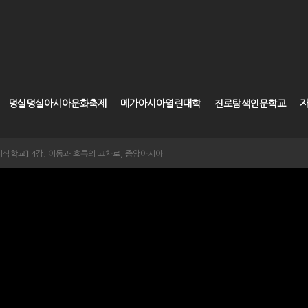
덩실덩실아시아문화축제
메가아시아열린대학
진로탐색인문학교
명지식학교】 4강. 이동과 흐름의 교차로, 중앙아시아