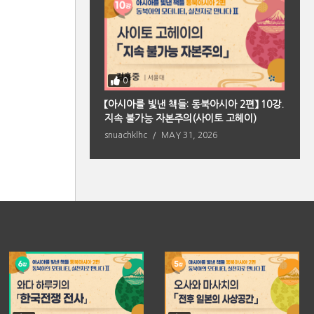
0
북아시아 편】 2강. 향
【아시아를 빛낸 책들: 동북아시아 2편】 10강.
【
의 원형(페이샤오퉁)
지속 불가능 자본주의(사이토 고헤이)
마
 2026
snuachklhc
MAY 31, 2026
s