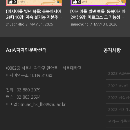
0
0
【아시아를 빛낸 책들: 동북아시아
【아시아를 빛낸 책들: 동북아시아
2편】 10강. 지속 불가능 자본주의
2편】 9강. 마르크스 그 가능성의
(사이토 고헤이)
중심(가라타니 고진)
snuachklhc
MAY 31, 2026
snuachklhc
MAY 31, 2026
AsIA지역인문학센터
공지사항
(08826) 서울시 관악구 관악로 1 서울대학교
아시아연구소 101동 310호
전화 : 02-880-2079
팩스 : 02-883-2694
이메일 : snuac_hk_lhc@snu.ac.kr
2022 제3기
관악구 가족센