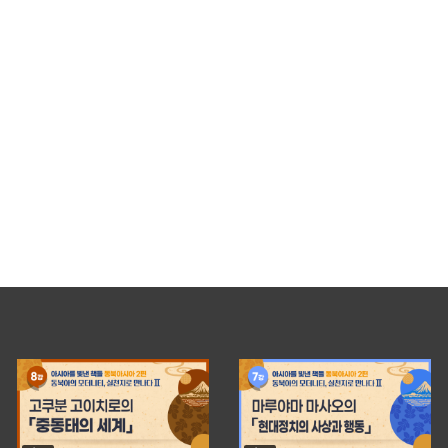
0
【아시아를 빛낸 책들: 동
토중국 : 중국 사회문화
snuachklhc
APRIL 17,