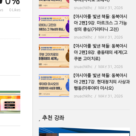
0%
snuachklhc
MAY 31, 2026
ws
0 Likes
【아시아를 빛낸 책들: 동북아시
아 2편】 9강. 마르크스 그 가능
성의 중심(가라타니 고진)
snuachklhc
MAY 31, 2026
【아시아를 빛낸 책들: 동북아시
아 2편】 8강. 중동태의 세계(고
쿠분 고이치로)
snuachklhc
MAY 31, 2026
【아시아를 빛낸 책들: 동북아시
아 2편】 7강. 현대정치의 사상과
행동(마루야마 마사오)
snuachklhc
MAY 31, 2026
추천 강좌