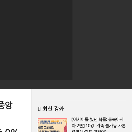
 중앙
최신 강좌
【아시아를 빛낸 책들: 동북아시
아 2편】 10강. 지속 불가능 자본
주의(사이토 고헤이)