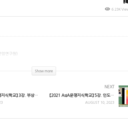
6.23K Vie
선임연구원)
ay)
Show more
NEXT
【2021 AsIA문명지식학교】 3강. 부상하는 동남아시아의 성장배경과 동력
【2021 AsIA문명지식학교】 5강. 인도 IT산업의 태동, AI, 스마트시티에 이르는 길
23
AUGUST 10, 2023