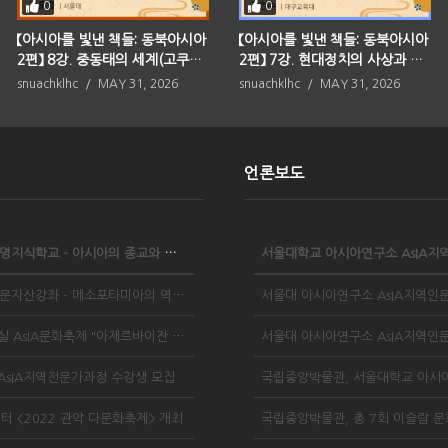
0
0
【아시아를 빛낸 책들: 동북아시아
【아시아를 빛낸 책들: 동북아시아
2편】 8강. 중동태의 세계(고쿠분
2편】 7강. 현대정치의 사상과 행
고이치로)
동(마루야마 마사오)
snuachklhc
MAY 31, 2026
snuachklhc
MAY 31, 2026
언론보도
2023 AsIA문명지식학교 - 아시아의 종교와 시민 사회
2023 AsIA인문자산강좌 - 메소포타미아의 역사와 문화
2022 덩실덩실 AsIA문화축제 "아제르바이잔 - 불의나라"
 AsIA지역전문가과정 수강생 모집
터 <2022 관악 다문화축제> 개최