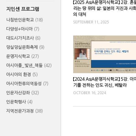
【2025 AsIA문명지식학교】 2강. 흔
리는 땅 위의 삶: 일본의 지진과 사
지인센 프로그램
의 대처
나침반인문학교
(18)
SEPTEMBER 11, 2025
다양성+아시아
(7)
대도시가치조사
(6)
덩실덩실문화축제
(9)
문명지식학교
(27)
아시아를_빛낸_책들
(42)
아시아의 환경
(5)
【2024 AsIA문명지식학교】 5강. 이
아시아한류의역동성
(7)
기를 전하는 인도 귀신, 베탈라
인문자산강좌
(32)
OCTOBER 16, 2024
인문학행사
(4)
지역전문가과정
(38)