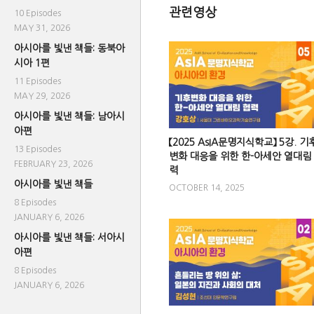
관련영상
10 Episodes
MAY 31, 2026
아시아를 빛낸 책들: 동북아
시아 1편
11 Episodes
MAY 29, 2026
아시아를 빛낸 책들: 남아시
아편
【2025 AsIA문명지식학교】 5강. 기
13 Episodes
변화 대응을 위한 한-아세안 열대림
FEBRUARY 23, 2026
력
아시아를 빛낸 책들
OCTOBER 14, 2025
8 Episodes
JANUARY 6, 2026
아시아를 빛낸 책들: 서아시
아편
8 Episodes
JANUARY 6, 2026