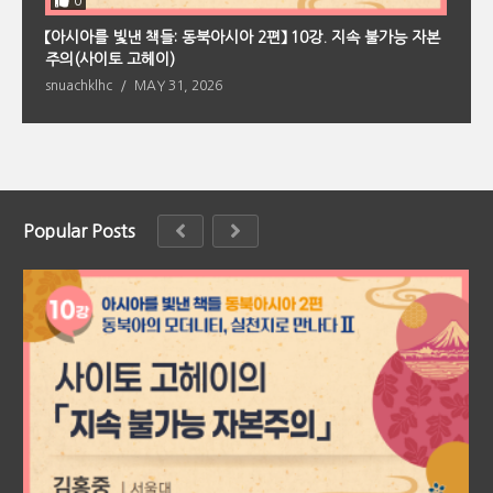
0
【아시아를 빛낸 책들: 동북아시아 2편】 10강. 지속 불가능 자본
【
회
주의(사이토 고헤이)
의
snuachklhc
MAY 31, 2026
s
Popular Posts