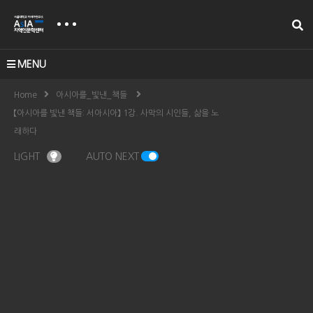
MENU
Home
아시아를_빛낸_책들
【아시아를 빛낸 책들: 서아시아】 1강. 사막의 시인들, 삶을 노
래하다
LIGHT
AUTO NEXT