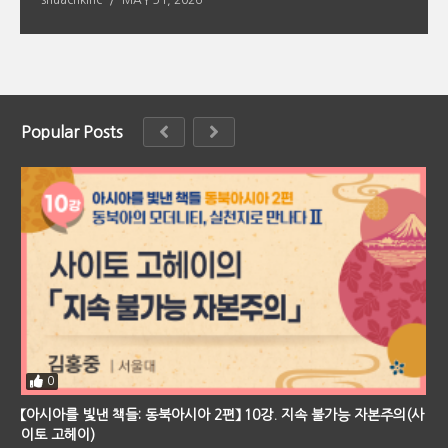
snuachklhc
MAY 31, 2026
s
Popular Posts
0
【아시아를 빛낸 책들: 동북아시아 2편】 10강. 지속 불가능 자본주의(사
이토 고헤이)