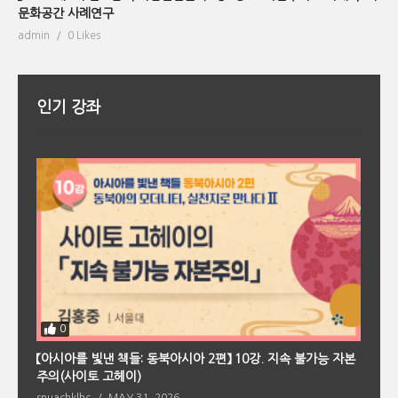
문화공간 사례연구
admin
0 Likes
인기 강좌
0
회
【아시아를 빛낸 책들: 동북아시아 2편】 10강. 지속 불가능 자본
【
주의(사이토 고헤이)
의