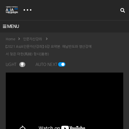
MENU
Home
인문자산강좌
【2021 AsIA인문자산강좌】 6강 요약본. 해남반도와 영산강에
서 찾은 마한(馬韓) 항시(港市)
LIGHT
AUTO NEXT