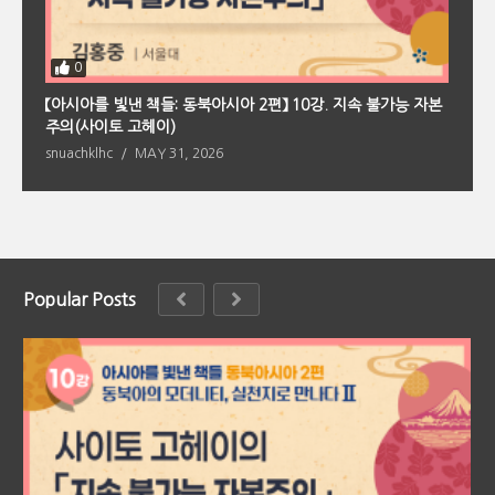
0
회
【아시아를 빛낸 책들: 동북아시아 2편】 10강. 지속 불가능 자본
【
주의(사이토 고헤이)
의
snuachklhc
MAY 31, 2026
s
Popular Posts