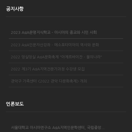
공지사항
2023 AsIA문명지식학교 - 아시아의 종교와 시민 사회
2023 AsIA인문자산강좌 - 메소포타미아의 역사와 문화
2022 덩실덩실 AsIA문화축제 "아제르바이잔 - 불의나라"
2022 제3기 AsIA지역전문가과정 수강생 모집
관악구 가족센터 <2022 관악 다문화축제> 개최
언론보도
서울대학교 아시아연구소 AsIA지역인문학센터, 국립중앙...