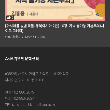
0
【아시아를 빛낸 책들: 동북아시아 2편】 10강. 지속 불가능 자본주의(사
이토 고헤이)
snuachklhc
MAY 31, 2026
AsIA지역인문학센터
(08826) 서울시 관악구 관악로 1 서울대학교
아시아연구소 101동 310호
전화 : 02-880-2079
팩스 : 02-883-2694
이메일 : snuac_hk_lhc@snu.ac.kr