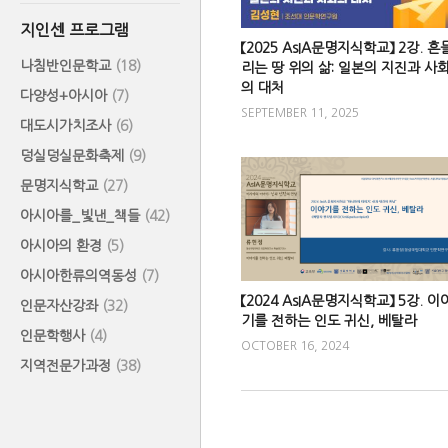
지인센 프로그램
【2025 AsIA문명지식학교】 2강. 흔
나침반인문학교
(18)
리는 땅 위의 삶: 일본의 지진과 사
의 대처
다양성+아시아
(7)
SEPTEMBER 11, 2025
대도시가치조사
(6)
덩실덩실문화축제
(9)
문명지식학교
(27)
아시아를_빛낸_책들
(42)
아시아의 환경
(5)
아시아한류의역동성
(7)
【2024 AsIA문명지식학교】 5강. 이
인문자산강좌
(32)
기를 전하는 인도 귀신, 베탈라
인문학행사
(4)
OCTOBER 16, 2024
지역전문가과정
(38)