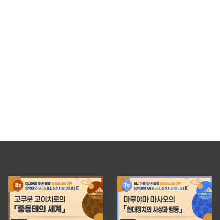
0
【아시아를 빛낸 책들: 동
토중국 : 중국 사회문화
snuachklhc
APRIL 17,