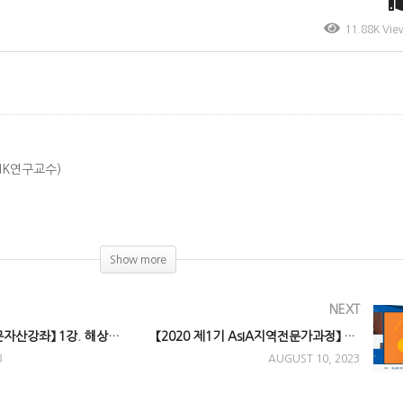
11.88K Vie
HK연구교수)
oday)
Show more
NEXT
【2021 AsIA인문자산강좌】 1강. 해상교역의 거점, 말라카 왕국의 빛과 그늘
【2020 제1기 AsIA지역전문가과정】 2강. 아시아 지역전문가란 무엇인가?
3
AUGUST 10, 2023