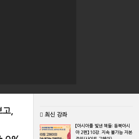
보고,
최신 강좌
【아시아를 빛낸 책들: 동북아시
아 2편】 10강. 지속 불가능 자본
주의(사이토 고헤이)