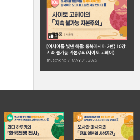
0
북아시아 편】 2강. 향
【아시아를 빛낸 책들: 동북아시아 2편】 10강.
【
의 원형(페이샤오퉁)
지속 불가능 자본주의(사이토 고헤이)
마
 2026
snuachklhc
MAY 31, 2026
s