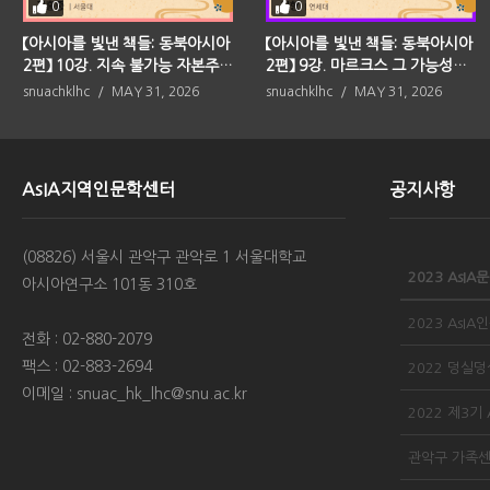
0
0
【아시아를 빛낸 책들: 동북아시아
【아시아를 빛낸 책들: 동북아시아
2편】 10강. 지속 불가능 자본주의
2편】 9강. 마르크스 그 가능성의
(사이토 고헤이)
중심(가라타니 고진)
snuachklhc
MAY 31, 2026
snuachklhc
MAY 31, 2026
AsIA지역인문학센터
공지사항
(08826) 서울시 관악구 관악로 1 서울대학교
아시아연구소 101동 310호
전화 : 02-880-2079
팩스 : 02-883-2694
이메일 : snuac_hk_lhc@snu.ac.kr
2022 제3기
관악구 가족센