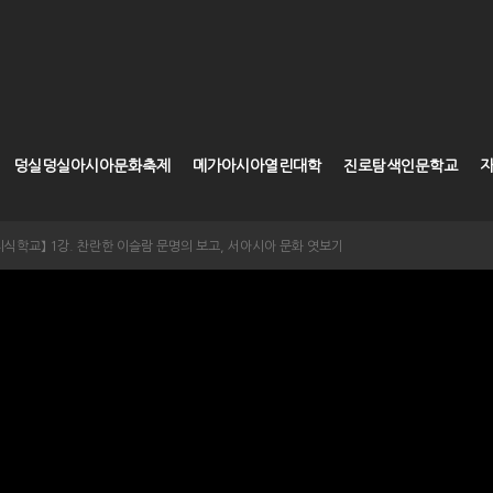
덩실덩실아시아문화축제
메가아시아열린대학
진로탐색인문학교
문명지식학교】 1강. 찬란한 이슬람 문명의 보고, 서아시아 문화 엿보기