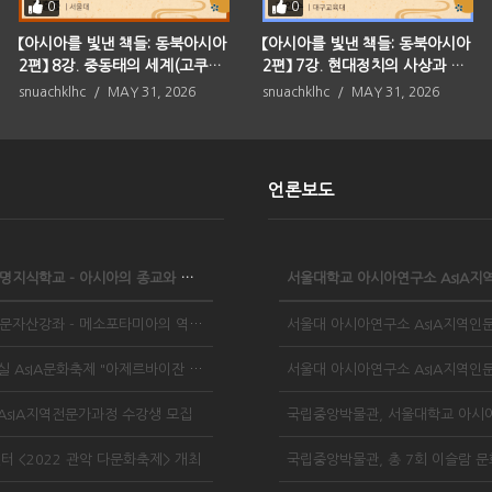
0
0
【아시아를 빛낸 책들: 동북아시아
【아시아를 빛낸 책들: 동북아시아
2편】 8강. 중동태의 세계(고쿠분
2편】 7강. 현대정치의 사상과 행
고이치로)
동(마루야마 마사오)
snuachklhc
MAY 31, 2026
snuachklhc
MAY 31, 2026
언론보도
2023 AsIA문명지식학교 - 아시아의 종교와 시민 사회
2023 AsIA인문자산강좌 - 메소포타미아의 역사와 문화
2022 덩실덩실 AsIA문화축제 "아제르바이잔 - 불의나라"
 AsIA지역전문가과정 수강생 모집
터 <2022 관악 다문화축제> 개최