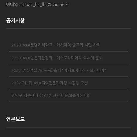
이메일 : snuac_hk_lhc@snu.ac.kr
공지사항
2023 AsIA문명지식학교 - 아시아의 종교와 시민 사회
2023 AsIA인문자산강좌 - 메소포타미아의 역사와 문화
2022 덩실덩실 AsIA문화축제 "아제르바이잔 - 불의나라"
2022 제3기 AsIA지역전문가과정 수강생 모집
관악구 가족센터 <2022 관악 다문화축제> 개최
언론보도