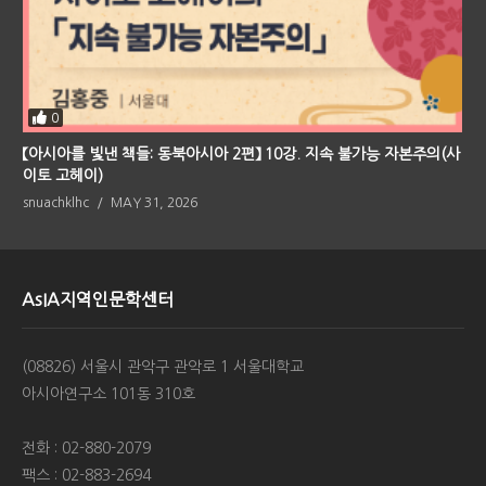
0
【아시아를 빛낸 책들: 동북아시아 2편】 10강. 지속 불가능 자본주의(사
이토 고헤이)
snuachklhc
MAY 31, 2026
AsIA지역인문학센터
(08826) 서울시 관악구 관악로 1 서울대학교
아시아연구소 101동 310호
전화 : 02-880-2079
팩스 : 02-883-2694