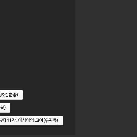
밍&간춘송)
칭)
편】 11강. 아시아의 고아(우줘류)