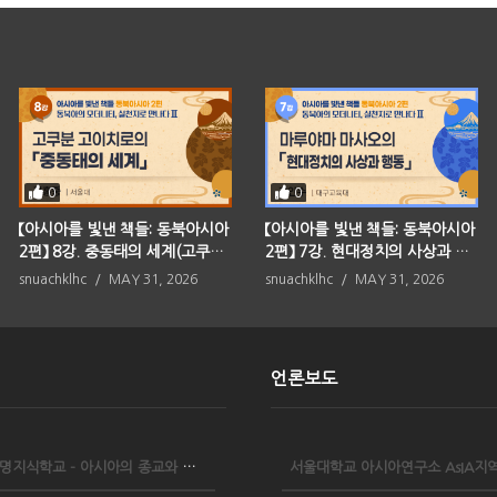
0
0
【아시아를 빛낸 책들: 동북아시아
【아시아를 빛낸 책들: 동북아시아
2편】 8강. 중동태의 세계(고쿠분
2편】 7강. 현대정치의 사상과 행
고이치로)
동(마루야마 마사오)
snuachklhc
MAY 31, 2026
snuachklhc
MAY 31, 2026
언론보도
2023 AsIA문명지식학교 - 아시아의 종교와 시민 사회