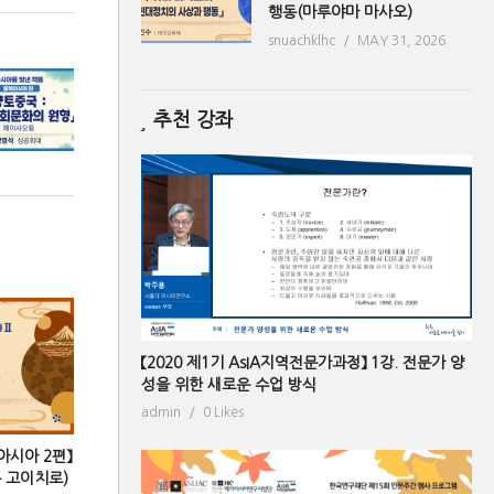
행동(마루야마 마사오)
snuachklhc
MAY 31, 2026
추천 강좌
【2020 제1기 AsIA지역전문가과정】 1강. 전문가 양
성을 위한 새로운 수업 방식
admin
0 Likes
아시아 2편】
분 고이치로)