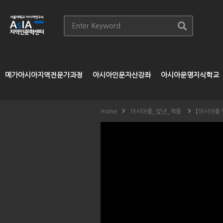
메가아시아지역전문가과정
아시아인문자산강좌
아시아문명지식학교
Home
아시아를_빛낸_책들
【아시아를 