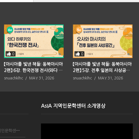
0
0
【아시아를 빛낸 책들: 동북아시아
【아시아를 빛낸 책들: 동북아시아
2편】 6강. 한국전쟁 전사(와다 하
2편】 5강. 전후 일본의 사상공간
루키)
(오사와 마사치)
snuachklhc
MAY 31, 2026
snuachklhc
MAY 31, 2026
AsIA 지역인문학센터 소개영상
Video
서울대학교 아시아연구소 AsIA지역인문학센터, 국립중앙...
Player