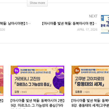
Show more
NEXT
【아시아를 빛낸 책들: 남아시아편】 13강. 카스트의 철폐 – 암베드까르의 혁명
【아시아를 빛낸 책들: 동북아시아 편】 2강. 향토중국 : 중국 사회문화의 원형(페이샤오퉁)
2026
APRIL 17, 2026
편】
【아시아를 빛낸 책들: 동북아시아 2편】
【아시아를 빛낸 책들: 동북
9강. 마르크스 그 가능성의 중심(가라
8강. 중동태의 세계(고쿠