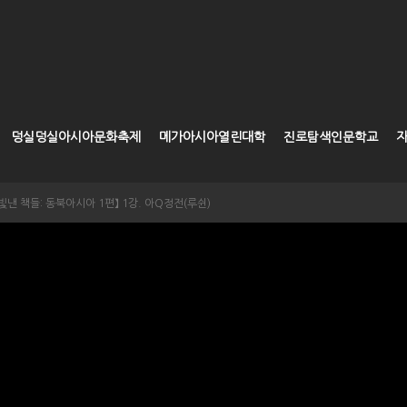
덩실덩실아시아문화축제
메가아시아열린대학
진로탐색인문학교
빛낸 책들: 동북아시아 1편】 1강. 아Q정전(루쉰)