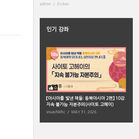
admin
0 Likes
인기 강좌
0
【아시아를 빛낸 책들: 동북아시아 2편】 10강.
【
북아시아 편】 2강. 향
지속 불가능 자본주의(사이토 고헤이)
마
의 원형(페이샤오퉁)
snuachklhc
MAY 31, 2026
s
 2026