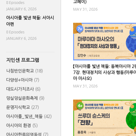
고헤이)
8 Episodes
JANUARY 6, 2026
MAY 31, 2026
아시아를 빛낸 책들: 서아시
아편
8 Episodes
JANUARY 6, 2026
지인센 프로그램
【아시아를 빛낸 책들: 동북아시아 2
나침반인문학교
(18)
7강. 현대정치의 사상과 행동(마루
마 마사오)
다양성+아시아
(7)
MAY 31, 2026
대도시가치조사
(6)
덩실덩실문화축제
(9)
문명지식학교
(27)
아시아를_빛낸_책들
(42)
아시아의 환경
(5)
아시아한류의역동성
(7)