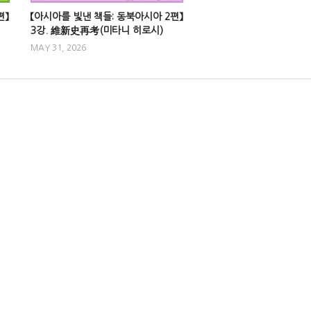
편】
【아시아를 빛낸 책들: 동북아시아 2편】
3강. 維新史再考(미타니 히로시)
MAY 31, 2026
0
【아시아를 빛낸 책들: 동
토중국 : 중국 사회문화
snuachklhc
APRIL 17,