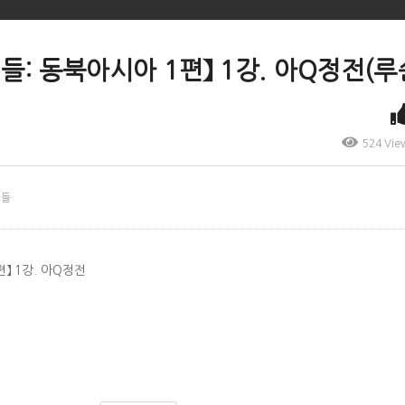
들: 동북아시아 1편】 1강. 아Q정전(루
524 Vie
책들
】 1강. 아Q정전
)