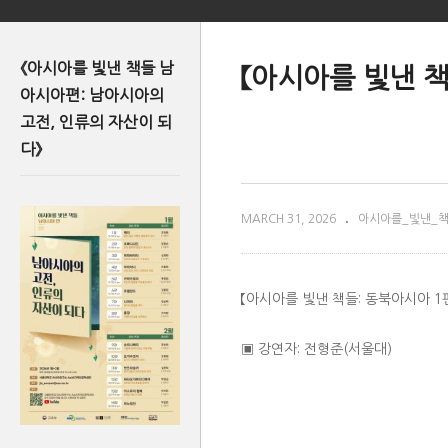
《아시아를 빛낸 책들 남
【아시아를 빛낸 책
아시아편: 남아시아의
고전, 인류의 자산이 되
다》
MARCH 31, 2026
아시아를_빛낸_
【아시아를 빛낸 책들: 동북아시아 1편
▣ 강연자: 전형준(서울대)
(Visited 524 times, 1 visits today