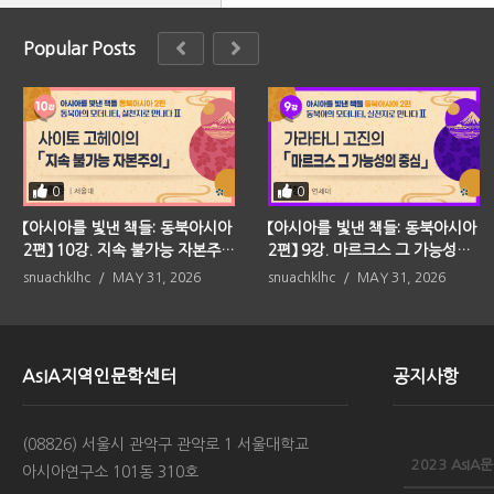
Popular Posts
0
0
【아시아를 빛낸 책들: 동북아시아
【아시아를 빛낸 책들: 동북아시아
2편】 10강. 지속 불가능 자본주의
2편】 9강. 마르크스 그 가능성의
(사이토 고헤이)
중심(가라타니 고진)
snuachklhc
MAY 31, 2026
snuachklhc
MAY 31, 2026
AsIA지역인문학센터
공지사항
(08826) 서울시 관악구 관악로 1 서울대학교
아시아연구소 101동 310호